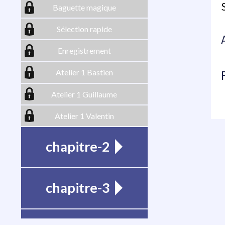
Baguette magique
Sélection rapide
Enregistrement
Atelier 1 Bastien
Atelier 1 Guillaume
Atelier 1 Valentin
chapitre-2
chapitre-3