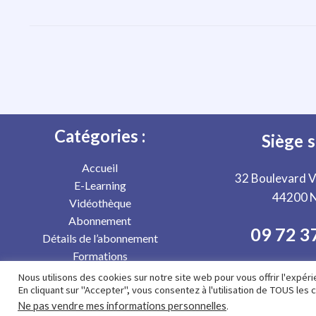
Catégories :
Siège s
Accueil
32 Boulevard 
E-Learning
44200 
Vidéothèque
Abonnement
09 72 3
Détails de l’abonnement
Formations
À propos
Nous utilisons des cookies sur notre site web pour vous offrir l'expé
En cliquant sur "Accepter", vous consentez à l'utilisation de TOUS les 
Contact
Ne pas vendre mes informations personnelles
.